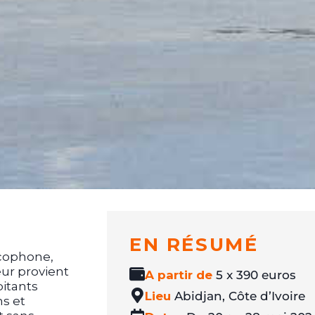
EN RÉSUMÉ
ncophone,
eur provient
A partir de
5 x 390 euros
itants
Lieu
Abidjan, Côte d’Ivoire
s et