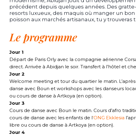
modernisme, Abidjan jouit d’un développemen
précédent depuis quelques années. Des gratte-
resorts luxueux, des maquis où manger un bon 
poisson aux marchés artisanaux, tu y trouveras 
Le programme
Jour 1
Départ de Paris Orly avec la compagnie aérienne Corsa
direct. Arrivée à Abidjan le soir. Transfert à l’hôtel et ch
Jour 2
Welcome meeting et tour du quartier le matin. L’après
danse avec Boun et workshops avec les danseurs locau
ou cours de danse à Artkoya (en
option).
Jour 3
Cours de danse avec Boun le matin. Cours d’afro tradit
cours de danse avec les enfants de l
‘ONG Ekklesia
l’apr
libre ou cours de danse à Artkoya (en
option).
Jour 4