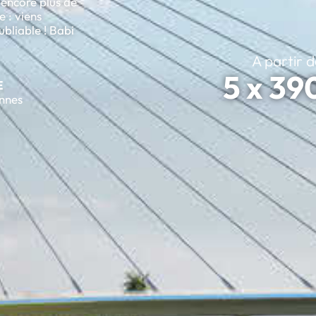
 encore plus de
e : viens
bliable ! Babi
A partir d
5 x 39
E
nnes