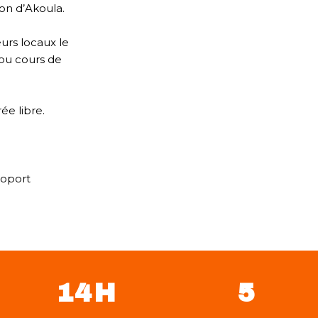
son d’Akoula.
urs locaux le
 ou cours de
rée libre.
.
roport
14H
5