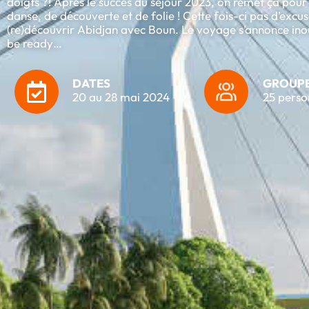
doigts ?! Après le succès du séjour 2023, on remet ça pour
danse, de découverte et de folie ! Cette fois-ci pas d’excus
(re)découvrir Abidjan avec Boun. Le voyage s’annonce inou
be ready…
DATES
GROUP
20 au 28 mai 2024
25 perso