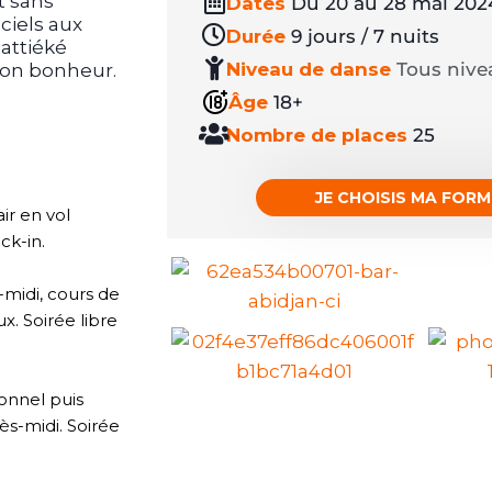
t sans
Dates
Du 20 au 28 mai 202
ciels aux
Durée
9 jours / 7 nuits
attiéké
Niveau de danse
Tous nive
ton bonheur.
Âge
18+
Nombre de places
25
JE CHOISIS MA FOR
ir en vol
eck-in.
-midi, cours de
x. S
oirée libre
ionnel puis
ès-midi. S
oirée