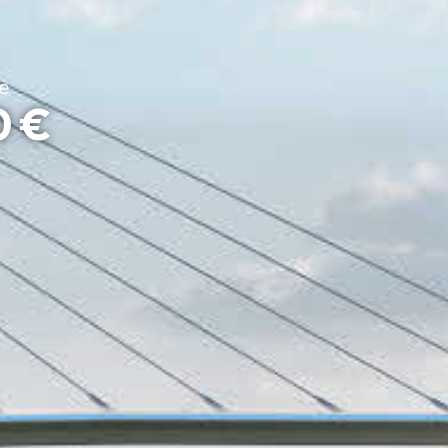
e
0 €