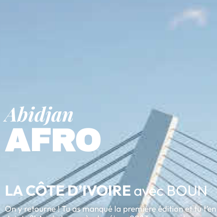
Abidjan
AFRO
LA CÔTE D’IVOIRE
avec BOUN
On y retourne !
Tu as manqué la première édition et tu t’en