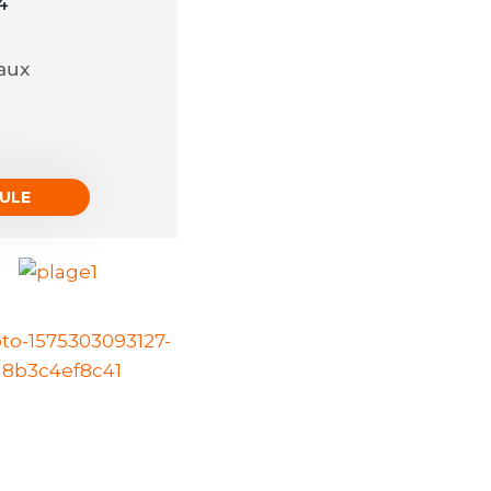
4
aux
MULE